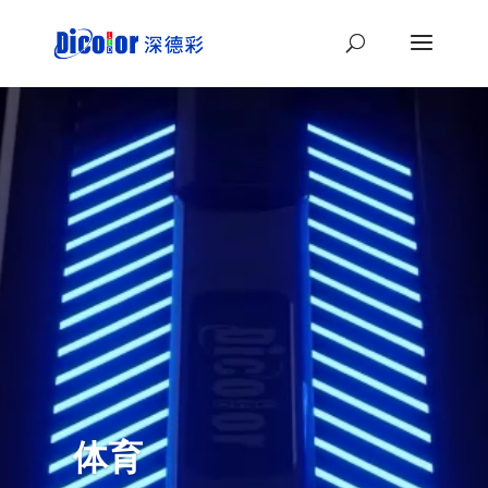
视
频
播
放
器
体育